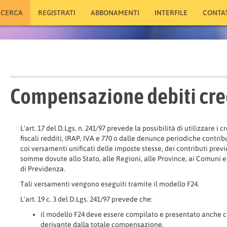
ICERCA
REGISTRATI
ABBONAMENTI
INTERFILE
CONTAT
Compensazione debiti cre
L'art. 17 del D.Lgs. n. 241/97 prevede la possibilità di utilizzare i c
fiscali redditi, IRAP, IVA e 770 o dalle denunce periodiche con
coi versamenti unificati delle imposte stesse, dei contributi previd
somme dovute allo Stato, alle Regioni, alle Province, ai Comuni 
di Previdenza.
Tali versamenti vengono eseguiti tramite il modello F24.
L'art. 19 c. 3 del D.Lgs. 241/97 prevede che:
il modello F24 deve essere compilato e presentato anche co
derivante dalla totale compensazione.