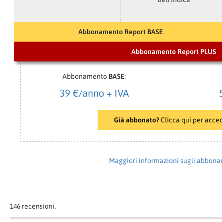
Abbonamento Report BASE
Abbonamento Report PLUS
Abbonamento
BASE
:
39 €/anno + IVA
Già abbonato?
Clicca qui per acce
Maggiori informazioni sugli abbon
146
recensioni.