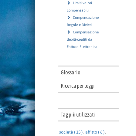
Limiti valori
compensabili
Compensazione
Regole e Divieti
Compensazione
debiti/crediti da
Fattura Elettronica
Glossario
Ricerca per leggi
Tag più utilizzati
società ( 15 )
,
affitto ( 6 )
,