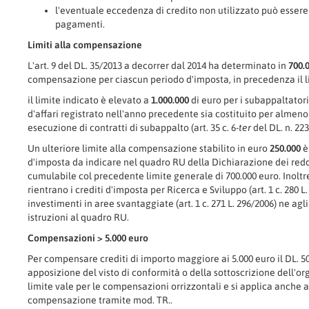
l'eventuale eccedenza di credito non utilizzato può esser
pagamenti.
Limiti alla compensazione
L'art. 9 del DL. 35/2013 a decorrer dal 2014 ha determinato in
700.
compensazione per ciascun periodo d'imposta, in precedenza il li
il limite indicato è elevato a
1.000.000
di euro per i subappaltatori
d'affari registrato nell'anno precedente sia costituito per almeno
esecuzione di contratti di subappalto (art. 35 c. 6-
ter
del DL. n. 223
Un ulteriore limite alla compensazione stabilito in euro
250.000
è 
d'imposta da indicare nel quadro RU della Dichiarazione dei reddi
cumulabile col precedente limite generale di 700.000 euro. Inoltre
rientrano i crediti d'imposta per Ricerca e Sviluppo (art. 1 c. 280 L.
investimenti in aree svantaggiate (art. 1 c. 271 L. 296/2006) ne agli 
istruzioni al quadro RU.
Compensazioni > 5.000 euro
Per compensare crediti di importo maggiore ai 5.000 euro il DL. 50
apposizione del visto di conformità o della sottoscrizione dell'org
limite vale per le compensazioni orrizzontali e si applica anche ai 
compensazione tramite mod. TR..