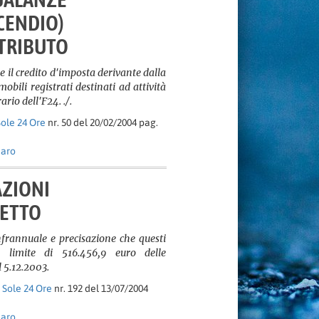
NCENDIO)
 TRIBUTO
e il credito d'imposta derivante dalla
bili registrati destinati ad attività
rio dell'F24. ./.
 Sole 24 Ore
nr. 50 del 20/02/2004 pag.
naro
ZIONI
TETTO
rannuale e precisazione che questi
 limite di 516.456,9 euro delle
 5.12.2003.
l Sole 24 Ore
nr. 192 del 13/07/2004
naro