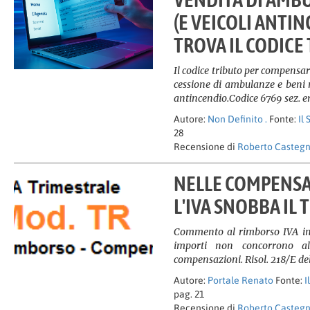
(E VEICOLI ANTI
TROVA IL CODICE
Il codice tributo per compensar
cessione di ambulanze e beni mo
antincendio.Codice 6769 sez. era
Autore:
Non Definito .
Fonte:
Il
28
Recensione di
Roberto Casteg
NELLE COMPENSA
L'IVA SNOBBA IL 
Commento al rimborso IVA inf
importi non concorrono al
compensazioni. Risol. 218/E del
Autore:
Portale Renato
Fonte:
I
pag. 21
Recensione di
Roberto Casteg