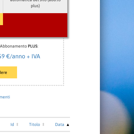
plus)
Abbonamento
PLUS
:
59 €/anno + IVA
dere
amenti
Id
Titolo
Data