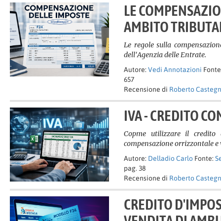
LE COMPENSAZIO
AMBITO TRIBUTA
Le regole sulla compensazione 
dell'Agenzia delle Entrate.
Autore:
Vedi Annotazioni
Fonte
657
Recensione di
Roberto Casteg
IVA - CREDITO C
Copme utilizzare il credit
compensazione orrizzontale e v
Autore:
Delladio Carlo
Fonte:
S
pag. 38
Recensione di
Roberto Casteg
CREDITO D'IMPOS
VENDITA DI AMB