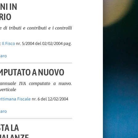
NI IN
RIO
di tributi e contributi e i controlli
:
Il Fisco
nr. 5/2004 del 02/02/2004 pag.
naro
OMPUTATO A NUOVO
o annuale IVA computato a nuovo.
erticale
ettimana Fiscale
nr. 6 del 12/02/2004
naro
TA LA
UALANZE