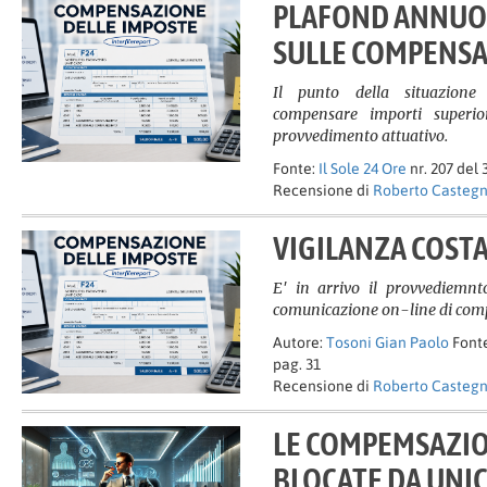
PLAFOND ANNUO
SULLE COMPENSA
Il punto della situazione 
compensare importi superio
provvedimento attuativo.
Fonte:
Il Sole 24 Ore
nr. 207 del 
Recensione di
Roberto Casteg
VIGILANZA COSTA
E' in arrivo il provvediemnto
comunicazione on-line di compe
Autore:
Tosoni Gian Paolo
Font
pag. 31
Recensione di
Roberto Casteg
LE COMPEMSAZIO
BLOCATE DA UNIC