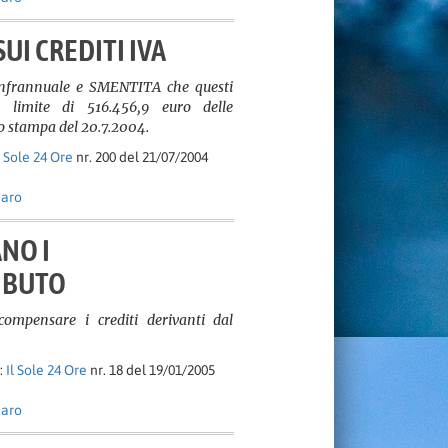
UI CREDITI IVA
nfrannuale e SMENTITA che questi
 limite di 516.456,9 euro delle
o stampa del 20.7.2004.
l Sole 24 Ore
nr. 200 del 21/07/2004
naro
ANO I
IBUTO
r compensare i crediti derivanti dal
:
Il Sole 24 Ore
nr. 18 del 19/01/2005
naro