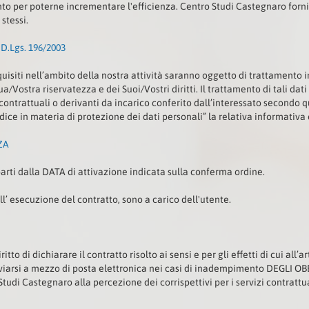
o per poterne incrementare l'efficienza. Centro Studi Castegnaro fornirà
stessi.
.Lgs. 196/2003
cquisiti nell’ambito della nostra attività saranno oggetto di trattamento 
ua/Vostra riservatezza e dei Suoi/Vostri diritti. Il trattamento di tali dati
ontrattuali o derivanti da incarico conferito dall’interessato secondo qu
odice in materia di protezione dei dati personali” la relativa informativa 
ZA
 parti dalla DATA di attivazione indicata sulla conferma ordine.
’ esecuzione del contratto, sono a carico dell'utente.
itto di dichiarare il contratto risolto ai sensi e per gli effetti di cui all’
viarsi a mezzo di posta elettronica nei casi di inadempimento DEGLI O
o Studi Castegnaro alla percezione dei corrispettivi per i servizi contra