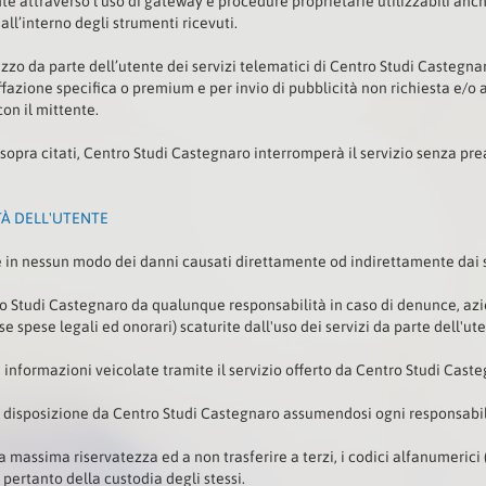
ente attraverso l’uso di gateway e procedure proprietarie utilizzabili anc
ll’interno degli strumenti ricevuti.
zo da parte dell’utente dei servizi telematici di Centro Studi Castegnaro 
fazione specifica o premium e per invio di pubblicità non richiesta e/o a
on il mittente.
i sopra citati, Centro Studi Castegnaro interromperà il servizio senza pr
ITÀ DELL'UTENTE
in nessun modo dei danni causati direttamente od indirettamente dai se
o Studi Castegnaro da qualunque responsabilità in caso di denunce, azio
e spese legali ed onorari) scaturite dall'uso dei servizi da parte dell'ute
 informazioni veicolate tramite il servizio offerto da Centro Studi Casteg
 a disposizione da Centro Studi Castegnaro assumendosi ogni responsabili
a massima riservatezza ed a non trasferire a terzi, i codici alfanumeric
 pertanto della custodia degli stessi.