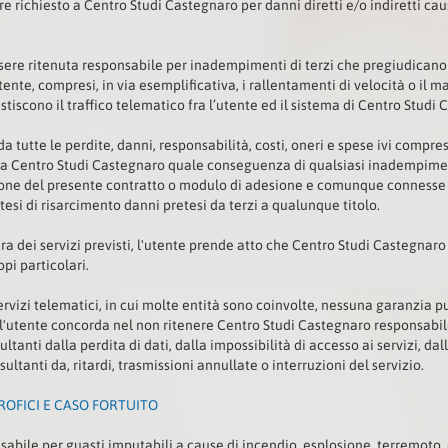
 richiesto a Centro Studi Castegnaro per danni diretti e/o indiretti cau
ere ritenuta responsabile per inadempimenti di terzi che pregiudicano 
tente, compresi, in via esemplificativa, i rallentamenti di velocità o il
tiscono il traffico telematico fra l’utente ed il sistema di Centro Studi
a tutte le perdite, danni, responsabilità, costi, oneri e spese ivi compre
da Centro Studi Castegnaro quale conseguenza di qualsiasi inadempimen
zione del presente contratto o modulo di adesione e comunque connesse a
esi di risarcimento danni pretesi da terzi a qualunque titolo.
tura dei servizi previsti, l'utente prende atto che Centro Studi Castegnar
pi particolari.
i servizi telematici, in cui molte entità sono coinvolte, nessuna garanzia
so l'utente concorda nel non ritenere Centro Studi Castegnaro responsabil
anti dalla perdita di dati, dalla impossibilità di accesso ai servizi, dal
ultanti da, ritardi, trasmissioni annullate o interruzioni del servizio.
OFICI E CASO FORTUITO
bile per guasti imputabili a cause di incendio, esplosione, terremoto, e