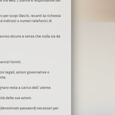
he via web. L’utente è responsabile del
per scopi illeciti, recanti la richiesta
d indirizzi o numeri telefonici di
eavviso alcuno e senza che nulla sia da
rvizi forniti.
ni legali, azioni governative o
nte.
naro resta a carico dell’ utente.
tà delle sue azioni.
i (denominati password) necessari per