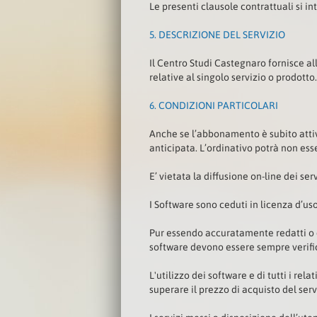
Le presenti clausole contrattuali si in
5.
DESCRIZIONE DEL SERVIZIO
Il Centro Studi Castegnaro fornisce all’
relative al singolo servizio o prodotto.
6.
CONDIZIONI PARTICOLARI
Anche se l’abbonamento è subito attiv
anticipata. L’ordinativo potrà non esse
E’ vietata la diffusione on-line dei ser
I Software sono ceduti in licenza d’
Pur essendo accuratamente redatti o com
software devono essere sempre verificat
L'utilizzo dei software e di tutti i re
superare il prezzo di acquisto del ser