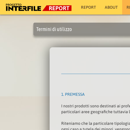
REPORT
ABOUT
R
Termini di utilizzo
1.
PREMESSA
I nostri prodotti sono destinati ai pro
particolari aree geografiche tuttavia l
Riteniamo che la particolare tipologia
ogni caso a tutela dei minori, vengono