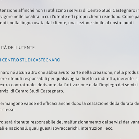
enzione affinché non si utilizzino i servizi di Centro Studi Castegnaro i
vigore nelle località in cui l'utente ed i propri clienti risiedono. Come pa
ienti, nella lingua usata dal cliente, una sezione simile al nostro punti:
ILITÀ DELL'UTENTE;
DI CENTRO STUDI CASTEGNARO
aro né alcun altro che abbia avuto parte nella creazione, nella produzio
re ritenuti responsabili per qualsivoglia diretto o indiretto, inerente,
 extra-contrattuale, derivante dall'attivazione o dall'impiego dei serviz
rvizi di Centro Studi Castegnaro.
 permangono valide ed efficaci anche dopo la cessazione della durata d
o stesso.
o sarà ritenuta responsabile del malfunzionamento dei servizi derivant
li e nazionali, quali guasti sovraccarichi, interruzioni, ecc.