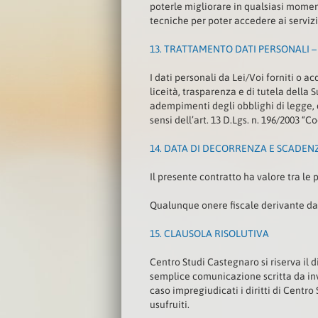
poterle migliorare in qualsiasi moment
tecniche per poter accedere ai servizi 
13.
TRATTAMENTO DATI PERSONALI – D
I dati personali da Lei/Voi forniti o a
liceità, trasparenza e di tutela della S
adempimenti degli obblighi di legge, c
sensi dell’art. 13 D.Lgs. n. 196/2003 “C
14.
DATA DI DECORRENZA E SCADEN
Il presente contratto ha valore tra le
Qualunque onere fiscale derivante dall
15.
CLAUSOLA RISOLUTIVA
Centro Studi Castegnaro si riserva il dir
semplice comunicazione scritta da in
caso impregiudicati i diritti di Centr
usufruiti.