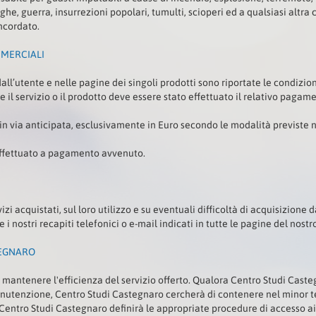
he, guerra, insurrezioni popolari, tumulti, scioperi ed a qualsiasi altr
oncordato.
MERCIALI
dall’utente e nelle pagine dei singoli prodotti sono riportate le condiz
re il servizio o il prodotto deve essere stato effettuato il relativo pagam
in via anticipata, esclusivamente in Euro secondo le modalità previste
 effettuato a pagamento avvenuto.
zi acquistati, sul loro utilizzo e su eventuali difficoltà di acquisizione da
 nostri recapiti telefonici o e-mail indicati in tutte le pagine del nostro
TEGNARO
mantenere l'efficienza del servizio offerto. Qualora Centro Studi Cast
manutenzione, Centro Studi Castegnaro cercherà di contenere nel minor te
ntro Studi Castegnaro definirà le appropriate procedure di accesso ai se