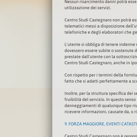
Nessun risarcimento danni potrà essere
utilizzazione dei servizi.
Centro Studi Castegnaro non potrà ess
telematici messi a disposizione dell’u
telefoniche e degli elaboratori che ges
L'utente si obbliga di tenere indenne d
dovessero essere subite o sostenute 
prestate dall'utente con la sottoscri
Centro Studi Castegnaro, anche in ipot
Con rispetto per i termini della forni
fatto che si adatti perfettamente a sco
Inoltre, per la struttura specifica de
fruibilità del servizio. In questo sen
danneggiamenti di qualunque tipo risult
ricevere informazioni, causate da, o ris
9.
FORZA MAGGIORE, EVENTI CATASTR
Centro Studi Castegnaro non è responsa