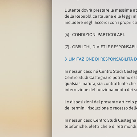
L'utente dovrà prestare la massima att
della Repubblica Italiana e le leggi in 
includere negli accordi con i propri cl
(6) - CONDIZIONI PARTICOLARI.
(7) - OBBLIGHI, DIVIETI E RESPONSAB
8.
LIMITAZIONE DI RESPONSABILITÀ 
In nessun caso né Centro Studi Castegn
Centro Studi Castegnaro potranno esse
qualsiasi natura, sia contrattuale che
interruzione del funzionamento dei se
Le disposizioni del presente articolo
dei termini, risoluzione o recesso dell
In nessun caso Centro Studi Castegnar
telefoniche, elettriche e di reti mondia