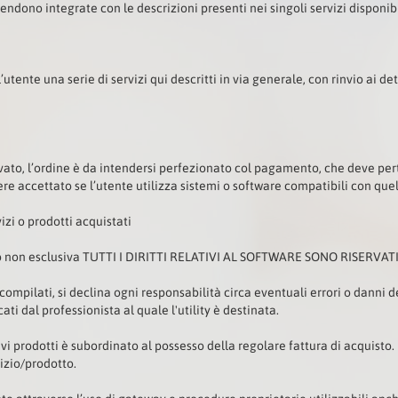
tendono integrate con le descrizioni presenti nei singoli servizi disponibi
utente una serie di servizi qui descritti in via generale, con rinvio ai de
ato, l’ordine è da intendersi perfezionato col pagamento, che deve pert
re accettato se l’utente utilizza sistemi o software compatibili con quell
vizi o prodotti acquistati
uso non esclusiva TUTTI I DIRITTI RELATIVI AL SOFTWARE SONO RISERVAT
pilati, si declina ogni responsabilità circa eventuali errori o danni deri
i dal professionista al quale l'utility è destinata.
lativi prodotti è subordinato al possesso della regolare fattura di acquist
vizio/prodotto.