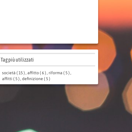
Tag più utilizzati
società ( 15 )
,
affitto ( 6 )
,
riforma ( 5 )
,
affitti ( 5 )
,
definizione ( 5 )