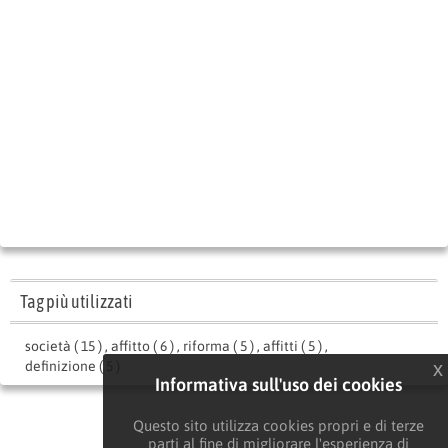
Tag più utilizzati
società ( 15 )
,
affitto ( 6 )
,
riforma ( 5 )
,
affitti ( 5 )
,
x
definizione ( 5 )
Informativa sull'uso dei cookies
Questo sito utilizza cookies propri e di terze
parti al fine di migliorare l'esperienza di