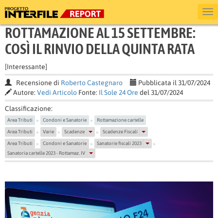
ROTTAMAZIONE AL 15 SETTEMBRE:
COSÌ IL RINVIO DELLA QUINTA RATA
[Interessante]
Recensione di
Roberto Castegnaro
Pubblicata il 31/07/2024
Autore:
Vedi Articolo
Fonte:
Il Sole 24 Ore
del 31/07/2024
Classificazione:
Area Tributi
Condoni e Sanatorie
Rottamazione cartelle
▶
▶
Area Tributi
Varie
Scadenze
Scadenze Fiscali
▶
▶
▶
Area Tributi
Condoni e Sanatorie
Sanatorie fiscali 2023
▶
▶
▶
Sanatoria cartelle 2023 - Rottamaz. IV