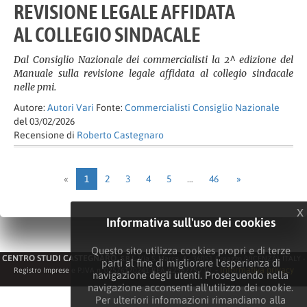
REVISIONE LEGALE AFFIDATA
AL COLLEGIO SINDACALE
Dal Consiglio Nazionale dei commercialisti la 2^ edizione del
Manuale sulla revisione legale affidata al collegio sindacale
nelle pmi.
Autore:
Autori Vari
Fonte:
Commercialisti Consiglio Nazionale
del 03/02/2026
Recensione di
Roberto Castegnaro
«
1
2
3
4
5
…
46
»
x
Informativa sull'uso dei cookies
Questo sito utilizza cookies propri e di terze
CENTRO STUDI CASTEGNARO
S.R.L.
Via S. Marco, 4 - 36051 Creazzo (VICENZA). ITALY -
parti al fine di migliorare l'esperienza di
-
Informativa privacy
Registro Imprese e P.IVA n. 02576170241-REA n.258275 / VI
navigazione degli utenti. Proseguendo nella
navigazione acconsenti all'utilizzo dei cookie.
Per ulteriori informazioni rimandiamo alla