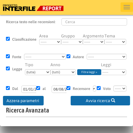
Ricerca testo nelle recensioni:
Area
Gruppo
Argomento
Tema
Classificazione
Fonte
Autore
Tipo
Anno
Leggi
Legge
Filtra leggi >
Dal
al
Recensore
Voto
Azzera parametri
Avvia ricerca
Ricerca Avanzata