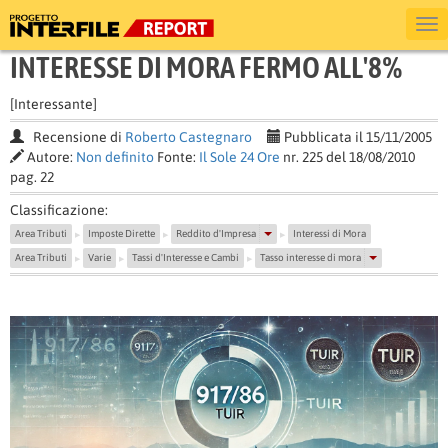
INTERESSE DI MORA FERMO ALL'8%
[Interessante]
Recensione di
Roberto Castegnaro
Pubblicata il 15/11/2005
Autore:
Non definito
Fonte:
Il Sole 24 Ore
nr. 225 del 18/08/2010
pag. 22
Classificazione:
Area Tributi
Imposte Dirette
Reddito d'Impresa
Interessi di Mora
▶
▶
▶
Area Tributi
Varie
Tassi d'Interesse e Cambi
Tasso interesse di mora
▶
▶
▶