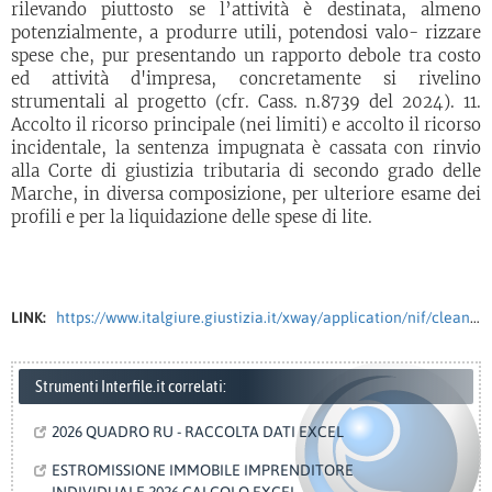
rilevando piuttosto se l’attività è destinata, almeno
potenzialmente, a produrre utili, potendosi valo- rizzare
spese che, pur presentando un rapporto debole tra costo
ed attività d'impresa, concretamente si rivelino
strumentali al progetto (cfr. Cass. n.8739 del 2024). 11.
Accolto il ricorso principale (nei limiti) e accolto il ricorso
incidentale, la sentenza impugnata è cassata con rinvio
alla Corte di giustizia tributaria di secondo grado delle
Marche, in diversa composizione, per ulteriore esame dei
profili e per la liquidazione delle spese di lite.
LINK:
https://www.italgiure.giustizia.it/xway/application/nif/clean/hc.dll?verbo=attach&db=snciv&id=./20260507/snciv@s50@a2026@n13185@tO.clean.pdf
Strumenti Interfile.it correlati:
2026 QUADRO RU - RACCOLTA DATI EXCEL
ESTROMISSIONE IMMOBILE IMPRENDITORE