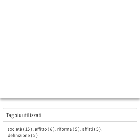
Tag più utilizzati
società ( 15 )
,
affitto ( 6 )
,
riforma ( 5 )
,
affitti ( 5 )
,
definizione ( 5 )