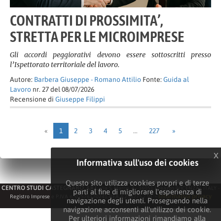
CONTRATTI DI PROSSIMITA’,
STRETTA PER LE MICROIMPRESE
Gli accordi peggiorativi devono essere sottoscritti presso
l’Ispettorato territoriale del lavoro.
Autore:
Barbera Giuseppe - Romano Attilio
Fonte:
Guida al
Lavoro
nr. 27 del 08/07/2026
Recensione di
Giuseppe Filippi
«
1
2
3
4
5
…
227
»
x
Informativa sull'uso dei cookies
Questo sito utilizza cookies propri e di terze
CENTRO STUDI CASTEGNARO
S.R.L.
Via S. Marco, 4 - 36051 Creazzo (VICENZA). ITALY -
parti al fine di migliorare l'esperienza di
-
Informativa privacy
Registro Imprese e P.IVA n. 02576170241-REA n.258275 / VI
navigazione degli utenti. Proseguendo nella
navigazione acconsenti all'utilizzo dei cookie.
Per ulteriori informazioni rimandiamo alla