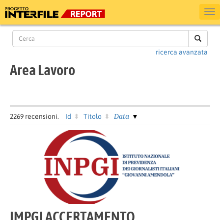
ricerca avanzata
Area Lavoro
Data
2269
recensioni.
Id
Titolo
IMPGI ACCERTAMENTO