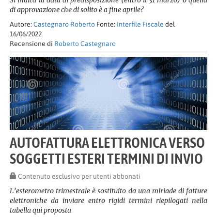
Si indica la data di predisposizione (entro il 31 marzo) o quella
di approvazione che di solito è a fine aprile?
Autore:
Castegnaro Roberto
Fonte:
Interfile Fiscale
del
16/06/2022
Recensione di
Roberto Castegnaro
AUTOFATTURA ELETTRONICA VERSO
SOGGETTI ESTERI TERMINI DI INVIO
Contenuto esclusivo per utenti abbonati
L’esterometro trimestrale è sostituito da una miriade di fatture
elettroniche da inviare entro rigidi termini riepilogati nella
tabella qui proposta