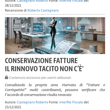
Autore:
Castegnaro Roberto
Fonte:
Interfile Fiscale
del
28/12/2021
Recensione di
Roberto Castegnaro
CONSERVAZIONE FATTURE
IL RINNOVO TACITO NON C’È'
Contenuto esclusivo per utenti abbonati
Consultando la propria area riservata di “Fatture e
Corrispettivi” molti contribuenti, possono verificare che
l’accordo di conservazione risulta revocato
Autore:
Castegnaro Roberto
Fonte:
Interfile Fiscale
del
23/12/2021