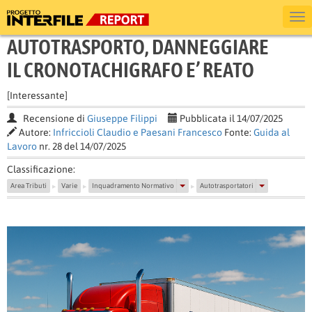
AUTOTRASPORTO, DANNEGGIARE
IL CRONOTACHIGRAFO E’ REATO
[Interessante]
Recensione di
Giuseppe Filippi
Pubblicata il 14/07/2025
Autore:
Infriccioli Claudio e Paesani Francesco
Fonte:
Guida al
Lavoro
nr. 28 del 14/07/2025
Classificazione:
Area Tributi
Varie
Inquadramento Normativo
Autotrasportatori
▶
▶
▶