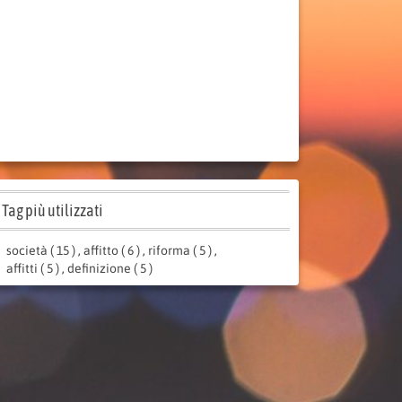
Tag più utilizzati
società ( 15 )
,
affitto ( 6 )
,
riforma ( 5 )
,
affitti ( 5 )
,
definizione ( 5 )