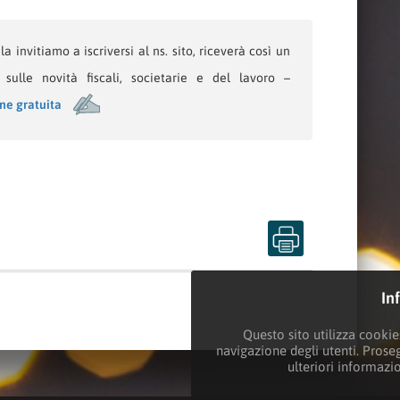
a invitiamo a iscriversi al ns. sito, riceverà così un
sulle novità fiscali, societarie e del lavoro –
one gratuita
In
Questo sito utilizza cookies
navigazione degli utenti. Prose
ulteriori informazi