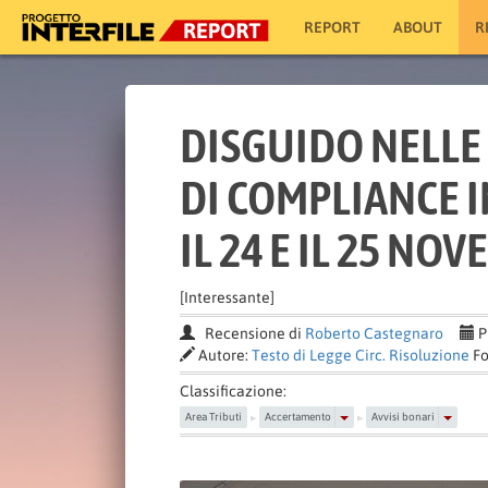
REPORT
ABOUT
R
DISGUIDO NELLE
DI COMPLIANCE I
IL 24 E IL 25 NO
[Interessante]
Recensione di
Roberto Castegnaro
P
Autore:
Testo di Legge Circ. Risoluzione
Fo
Classificazione:
Area Tributi
Accertamento
Avvisi bonari
▶
▶