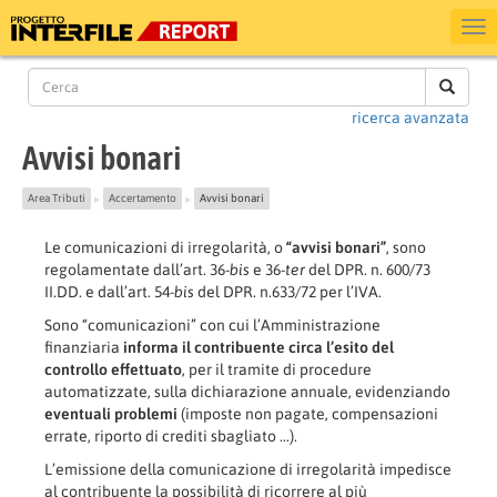
ricerca avanzata
Avvisi bonari
Area Tributi
Accertamento
Avvisi bonari
▶
▶
Le comunicazioni di irregolarità, o
“avvisi bonari”
, sono
regolamentate dall’art. 36-
bis
e 36
-ter
del DPR. n. 600/73
II.DD. e dall’art. 54-
bis
del DPR. n.633/72 per l’IVA.
Sono “comunicazioni” con cui l’Amministrazione
finanziaria
informa il contribuente circa l’esito del
controllo effettuato
, per il tramite di procedure
automatizzate, sulla dichiarazione annuale, evidenziando
eventuali problemi
(imposte non pagate, compensazioni
errate, riporto di crediti sbagliato ...).
L’emissione della comunicazione di irregolarità impedisce
al contribuente la possibilità di ricorrere al più