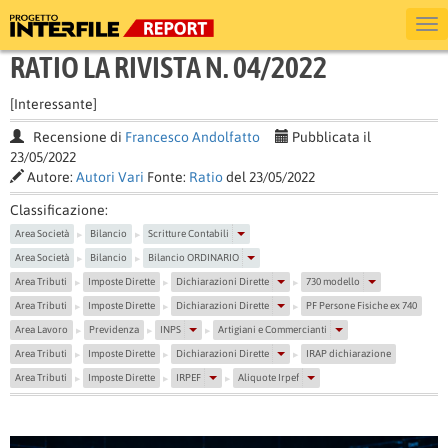
RATIO LA RIVISTA N. 04/2022
[Interessante]
Recensione di
Francesco Andolfatto
Pubblicata il
23/05/2022
Autore:
Autori Vari
Fonte:
Ratio
del 23/05/2022
Classificazione:
Area Società
Bilancio
Scritture Contabili
▶
▶
Area Società
Bilancio
Bilancio ORDINARIO
▶
▶
Area Tributi
Imposte Dirette
Dichiarazioni Dirette
730 modello
▶
▶
▶
Area Tributi
Imposte Dirette
Dichiarazioni Dirette
PF Persone Fisiche ex 740
▶
▶
▶
Area Lavoro
Previdenza
INPS
Artigiani e Commercianti
▶
▶
▶
Area Tributi
Imposte Dirette
Dichiarazioni Dirette
IRAP dichiarazione
▶
▶
▶
Area Tributi
Imposte Dirette
IRPEF
Aliquote Irpef
▶
▶
▶