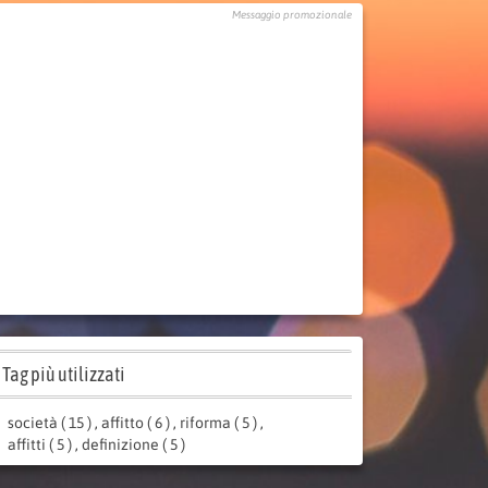
Messaggio promozionale
Tag più utilizzati
società ( 15 )
,
affitto ( 6 )
,
riforma ( 5 )
,
affitti ( 5 )
,
definizione ( 5 )