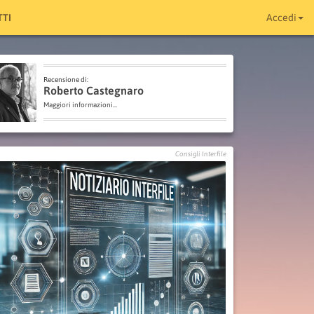
TI
Accedi
Recensione di:
Roberto Castegnaro
Maggiori informazioni...
Consigli Interfile