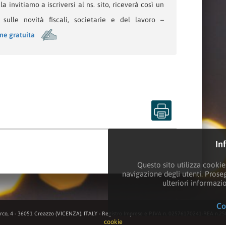
a invitiamo a iscriversi al ns. sito, riceverà così un
sulle novità fiscali, societarie e del lavoro –
one gratuita
In
Questo sito utilizza cookies
navigazione degli utenti. Prose
ulteriori informazi
Co
rco, 4 - 36051 Creazzo (VICENZA). ITALY - Registro Imprese e P.IVA n. 02576170241-REA n.25
cookie