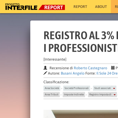
REPORT
ABOUT
R
REGISTRO AL 3% 
I PROFESSIONIST
[Interessante]
Recensione di
Roberto Castegnaro
P
Autore:
Busani Angelo
Fonte:
Il Sole 24 Ore
Classificazione:
Area Società
Società Professionali
Studi associati
▶
▶
Area Tributi
Imposte Indirette
Registro Imposta di
▶
▶