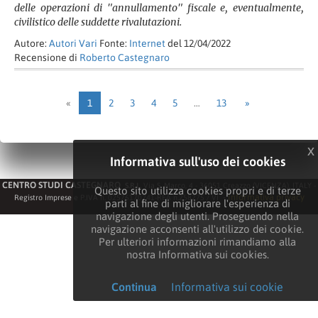
delle operazioni di "annullamento" fiscale e, eventualmente,
civilistico delle suddette rivalutazioni.
Autore:
Autori Vari
Fonte:
Internet
del 12/04/2022
Recensione di
Roberto Castegnaro
«
1
2
3
4
5
…
13
»
x
Informativa sull'uso dei cookies
CENTRO STUDI CASTEGNARO
S.R.L.
Via S. Marco, 4 - 36051 Creazzo (VICENZA). ITALY -
Questo sito utilizza cookies propri e di terze
-
Informativa privacy
Registro Imprese e P.IVA n. 02576170241-REA n.258275 / VI
parti al fine di migliorare l'esperienza di
navigazione degli utenti. Proseguendo nella
navigazione acconsenti all'utilizzo dei cookie.
Per ulteriori informazioni rimandiamo alla
nostra Informativa sui cookies.
Continua
Informativa sui cookie