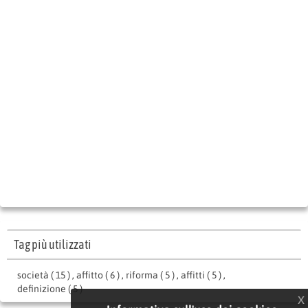
Tag più utilizzati
società ( 15 )
,
affitto ( 6 )
,
riforma ( 5 )
,
affitti ( 5 )
,
definizione ( 5 )
x