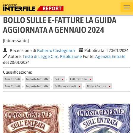
BOLLO SULLE E-FATTURE LA GUIDA
AGGIORNATA A GENNAIO 2024
[Interessante]
Recensione di
Roberto Castegnaro
Pubblicata il 20/01/2024
Autore:
Testo di Legge Circ. Risoluzione
Fonte:
Agenzia Entrate
del 20/01/2024
Classificazione:
Area Tributi
Imposte Indirette
IVA
Fatturazione
▶
▶
▶
Area Tributi
Imposte Indirette
Bollo Imposta di
Bollo e Fattura
▶
▶
▶