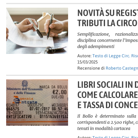
NOVITÀ SU REGIS
TRIBUTI LA CIRC
Semplificazione, razional
disciplina concernente l’imposta
degli adempimenti
Autore:
Testo di Legge Circ. Ri
15/03/2025
Recensione di
Roberto Casteg
LIBRI SOCIALI IN 
COME CALCOLARE
E TASSA DI CONC
Il Bollo è determinato sulla 
corrispondenti a 2.500 righe, c
tenuti in modalità cartacea
Autore:
Testo di Legge Circ. Ri