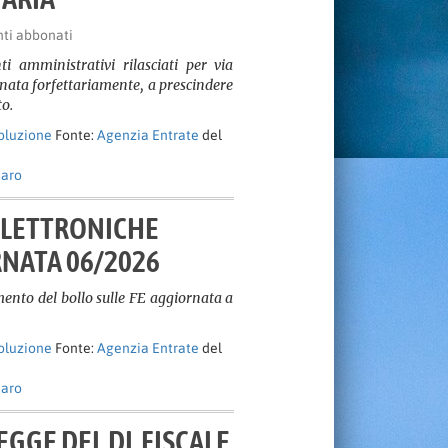
nti abbonati
ti amministrativi rilasciati per via
nata forfettariamente, a prescindere
to.
soluzione
Fonte:
Agenzia Entrate
del
naro
ELETTRONICHE
RNATA 06/2026
nto del bollo sulle FE aggiornata a
soluzione
Fonte:
Agenzia Entrate
del
naro
EGGE DEL DL FISCALE