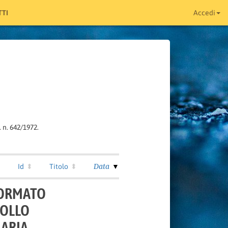
TI
Accedi
 n. 642/1972.
Data
Id
Titolo
 FORMATO
BOLLO
NARIA