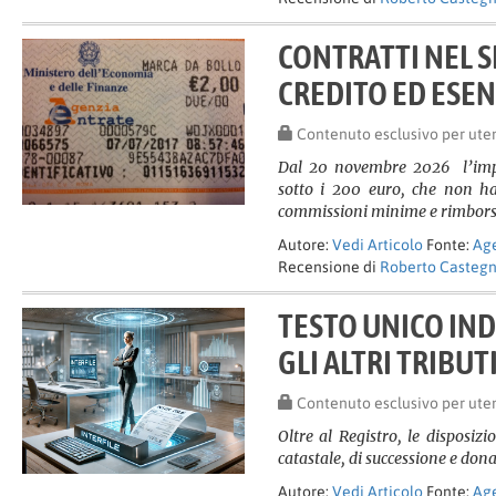
CONTRATTI NEL S
CREDITO ED ESE
Contenuto esclusivo per ute
Dal 20 novembre 2026 l’impo
sotto i 200 euro, che non h
commissioni minime e rimborso
Autore:
Vedi Articolo
Fonte:
Age
Recensione di
Roberto Casteg
TESTO UNICO IND
GLI ALTRI TRIBUT
Contenuto esclusivo per ute
Oltre al Registro, le disposizi
catastale, di successione e dona
Autore:
Vedi Articolo
Fonte:
Age