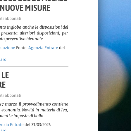
 NUOVE MISURE
nti abbonati
nto ingloba anche le disposizioni del
presenta ulteriori disposizioni, per
ato preventivo biennale
soluzione
Fonte:
Agenzia Entrate
del
naro
 LE
RE
nti abbonati
 27 marzo il provvedimento contiene
d economia. Novità in materia di Iva,
menti e imposta di bollo.
nzia Entrate
del 31/03/2026
naro