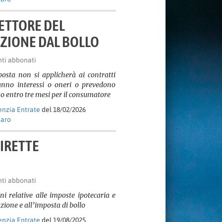
ETTORE DEL
NZIONE DAL BOLLO
nti abbonati
sta non si applicherà ai contratti
anno interessi o oneri o prevedono
 entro tre mesi per il consumatore
nzia Entrate
del 18/02/2026
naro
IRETTE
I
nti abbonati
oni relative alle imposte ipotecaria e
zione e all’imposta di bollo
nzia Entrate
del 19/08/2025