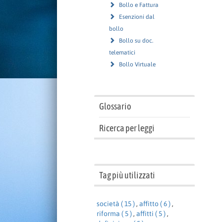
Bollo e Fattura
Esenzioni dal
bollo
Bollo su doc.
telematici
Bollo Virtuale
Glossario
Ricerca per leggi
Tag più utilizzati
società ( 15 )
,
affitto ( 6 )
,
riforma ( 5 )
,
affitti ( 5 )
,