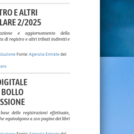
TRO E ALTRI
OLARE 2/2025
izzazione e aggiornamento della
 di registro e altri tributi indiretti e
soluzione
Fonte:
Agenzia Entrate
del
naro
DIGITALE
 BOLLO
ESSIONE
base delle registrazioni effettuate,
he equivalgono a 100 pagine dei libri
soluzione
Fonte:
Agenzia Entrate
del