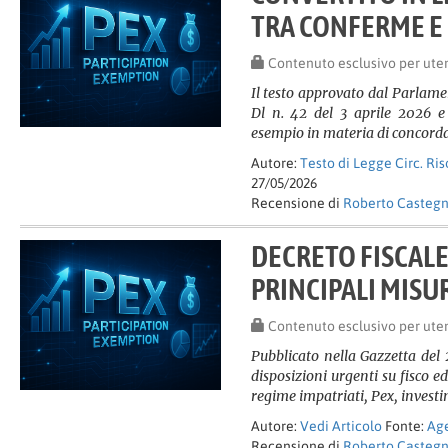
TRA CONFERME E
Contenuto esclusivo per ute
Il testo approvato dal Parlame
Dl n. 42 del 3 aprile 2026 e 
esempio in materia di concord
Autore:
Testo di Legge Circ. Ri
27/05/2026
Recensione di
Roberto Casteg
DECRETO FISCALE
PRINCIPALI MISU
Contenuto esclusivo per ute
Pubblicato nella Gazzetta del
disposizioni urgenti su fisco e
regime impatriati, Pex, investi
Autore:
Vedi Articolo
Fonte:
Age
Recensione di
Roberto Casteg