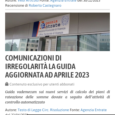
Autore:
Vedi Articolo
Fonte:
Agenzia Entrate
del 30/11/2023
Recensione di
Roberto Castegnaro
COMUNICAZIONI DI
IRREGOLARITÀ LA GUIDA
AGGIORNATA AD APRILE 2023
Contenuto esclusivo per utenti abbonati
Guida vademecum sui nuovi servizi di calcolo dei piani di
rateazione delle somme dovute a seguito dell’attività di
controllo automatizzato
Autore:
Testo di Legge Circ. Risoluzione
Fonte:
Agenzia Entrate