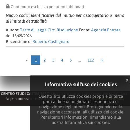
Contenuto esclusivo per utenti abbonati
Nuovo codici identificativi del mutuo per assoggettarlo o meno
al limite di detraibilità
Autore:
Testo di Legge Circ. Risoluzione
Fonte:
Agenzia Entrate
del 13/05/2026
Recensione di
Roberto Castegnaro
«
1
2
3
4
5
…
112
»
x
Informativa sull'uso dei cookies
CENTRO STUDI CASTEGNARO
S.R.L.
Via S. Marco, 4 - 36051 Creazzo (VICENZA). ITALY -
Questo sito utilizza cookies propri e di terze
-
Informativa privacy
Registro Imprese e P.IVA n. 02576170241-REA n.258275 / VI
parti al fine di migliorare l'esperienza di
navigazione degli utenti. Proseguendo nella
navigazione acconsenti all'utilizzo dei cookie.
Per ulteriori informazioni rimandiamo alla
nostra Informativa sui cookies.